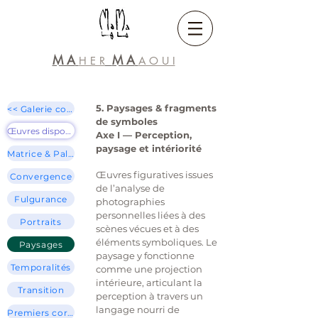
M A
M A
H E R
A O U I
5. Paysages & fragments
<< Galerie complète
de symboles
Œuvres disponibles >>
Axe I — Perception,
paysage et intériorité
Matrice & Palimpseste
Œuvres figuratives issues
Convergence
de l’analyse de
Fulgurance
photographies
personnelles liées à des
Portraits
scènes vécues et à des
éléments symboliques. Le
Paysages
paysage y fonctionne
Temporalités
comme une projection
intérieure, articulant la
Transition
perception à travers un
langage nourri de
Premiers corpus