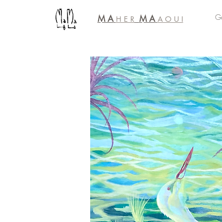
Ga
M A
M A
H E R
A O U I